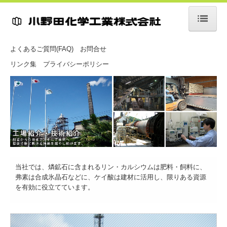
ホーム
よくあるご質問(FAQ)
お問合せ
会社情報
リンク集
プライバシーポリシー
社長挨拶
方針
会社概要
沿革
事業場紹介
当社では、燐鉱石に含まれるリン・カルシウムは肥料・飼料に、
弗素は合成氷晶石などに、ケイ酸は建材に活用し、限りある資源
フォト・ムービー
を有効に役立てています。
事業紹介・製品紹介