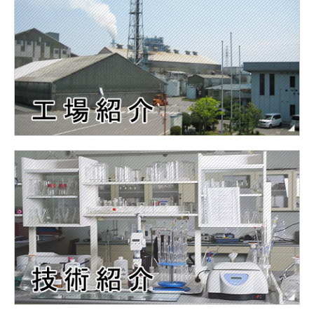
おすすめ製品紹介（肥料）
おすすめ製品紹介（飼料）
肥料事業
飼料事業
化成品事業
工場紹介・技術紹介
工場紹介
技術紹介
採用情報
新卒採用
キャリア採用